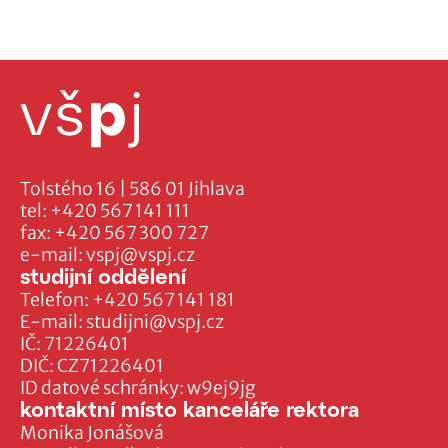
Tolstého 16 | 586 01 Jihlava
tel:
+420 567 141 111
fax:
+420 567 300 727
e-mail:
vspj@vspj.cz
studijní oddělení
Telefon:
+420 567 141 181
E-mail:
studijni@vspj.cz
IČ: 71226401
DIČ: CZ71226401
ID datové schránky: w9ej9jg
kontaktní místo kanceláře rektora
Monika Jonášová