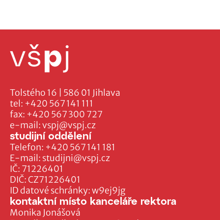
Tolstého 16 | 586 01 Jihlava
tel:
+420 567 141 111
fax:
+420 567 300 727
e-mail:
vspj@vspj.cz
studijní oddělení
Telefon:
+420 567 141 181
E-mail:
studijni@vspj.cz
IČ: 71226401
DIČ: CZ71226401
ID datové schránky: w9ej9jg
kontaktní místo kanceláře rektora
Monika Jonášová