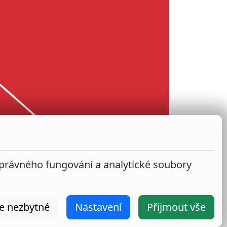
správného fungování a analytické soubory
e nezbytné
Nastavení
Přijmout vše
2026
|
VŠPJ