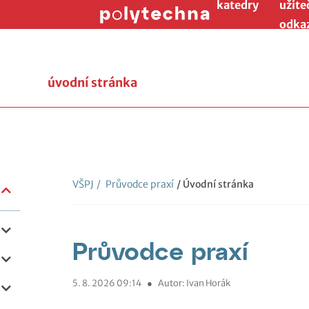
katedry
užite
odka
úvodní stránka
VŠPJ
/
Průvodce praxí
/ Úvodní stránka
Průvodce praxí
5. 8. 2026 09:14
●
Autor: Ivan Horák