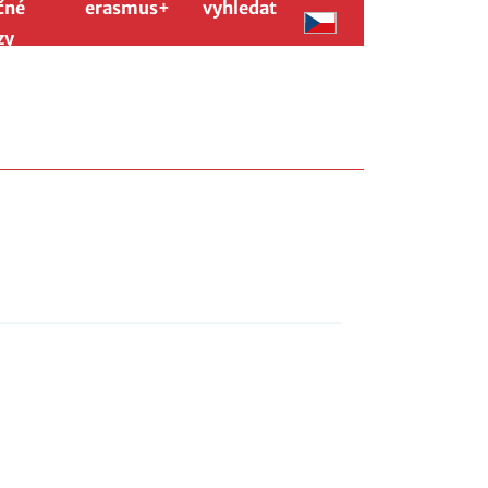
čné
erasmus+
vyhledat
zy