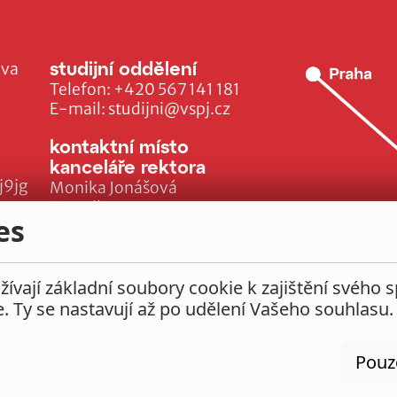
studijní oddělení
ava
Telefon:
+420 567 141 181
E-mail:
studijni@vspj.cz
kontaktní místo
kanceláře rektora
j9jg
Monika Jonášová
E-mail:
es
monika.jonasova@vspj.cz
ívají základní soubory cookie k zajištění svého 
e. Ty se nastavují až po udělení Vašeho souhlasu.
Pouz
Nastavení cookies
Prohlášení o přístupnosti