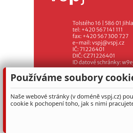
Tolstého 16 | 586 01 Jihl
tel:
+420 567 141 111
fax:
+420 567 300 727
e-mail:
vspj@vspj.cz
IČ: 71226401
DIČ: CZ71226401
ID datové schránky: w9e
Používáme soubory cooki
Naše webové stránky (v doméně vspj.cz) použ
cookie k pochopení toho, jak s nimi pracujet
Administrace