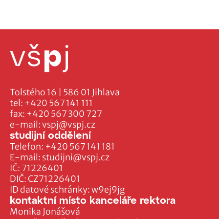
Tolstého 16 | 586 01 Jihlava
tel:
+420 567 141 111
fax:
+420 567 300 727
e-mail:
vspj@vspj.cz
studijní oddělení
Telefon:
+420 567 141 181
E-mail:
studijni@vspj.cz
IČ: 71226401
DIČ: CZ71226401
ID datové schránky: w9ej9jg
kontaktní místo kanceláře rektora
Monika Jonášová